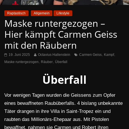
Raptastisch
Allgemein
Lifestyle
Maske runtergezogen –
Hier kämpft Carmen Geiss
mit den Räubern
,
,
19. Juni 2025
Octavius Hallenstein
Carmen Geiss
Kampf
,
,
Maske runtergezogen
Räuber
Überfall
Überfall
Vor wenigen Tagen wurden die Geissens zum Opfer
eines bewaffneten Raubüberfalls. 4 bislang unbekannte
Täter drangen in ihre Villa in Saint-Tropez ein und
raubten das Millionärs-Ehepaar aus. Mit Pistolen
bewaffnet, nahmen sie Carmen und Robert ihren