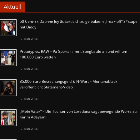
Aktuell
50 Cent-Ex Daphne Joy äußert sich zu geleaktem „freak-off“ S*xtape
mit Diddy
6. Juni 2026
Prototyp vs. RAW – Pa Sports nimmt Songbattle an und will um
100.000 Euro wetten
5. Juni 2026
35.000 Euro Bestechungsgeld & N-Wort – Montanablack
veröffentlicht Statement-Video
5. Juni 2026
„Mein Vater“ – Die Tochter von Loredana sagt bewegende Worte zu
Karim Adeyemi
5. Juni 2026