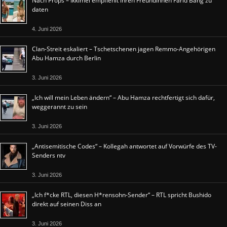
Nach Props – Ikkimel empfiehlt ihren Freundinnen Farid Bang zu
daten
4. Juni 2026
Clan-Streit eskaliert – Tschetschenen jagen Remmo-Angehörigen
Abu Hamza durch Berlin
3. Juni 2026
„Ich will mein Leben ändern“ – Abu Hamza rechtfertigt sich dafür,
weggerannt zu sein
3. Juni 2026
„Antisemitische Codes“ – Kollegah antwortet auf Vorwürfe des TV-
Senders ntv
3. Juni 2026
„Ich f*cke RTL, diesen H*rensohn-Sender“ – RTL spricht Bushido
direkt auf seinen Diss an
3. Juni 2026