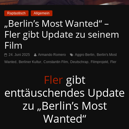
Raptastisch
Allgemein
„Berlin’s Most Wanted“ –
Fler gibt Update zu seinem
Film
,
24. Juni 2025
Armando Romero
Aggro Berlin
Berlin's Most
,
,
,
,
,
Wanted
Berliner Kultur
Constantin Film
Deutschrap
Filmprojekt
Fler
Fler
gibt
enttäuschendes Update
zu „Berlin’s Most
Wanted“