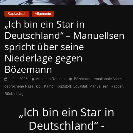
Raptastisch
Allgemein
„Ich bin ein Star in
Deutschland“ – Manuellsen
spricht über seine
Niederlage gegen
Bözemann
,
,
1. Juli 2025
Armando Romero
Bözemann
emotionale Aspekte
,
,
,
,
,
,
,
gebrochene Nase
k.o.
Kampf
Kopfstoß
Loyalität
Manuellsen
Rapper
Rückschlag
„Ich bin ein Star in
Deutschland“ -