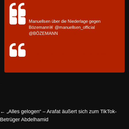
@abu_twitchtok
Manuellsen über die Niederlage gegen
Bözemann🚨 @manuellsen_official
@BÖZEMANN
#fy
#fyfyfyfy
#fyp
#manuellsen
#statement
#bözemann
#kampf
♬ Interstellar – Saymon Cleiton & jhonatan
Rodrigues
←
„Alles gelogen“ – Arafat äußert sich zum TikTok-
Betrüger Abdelhamid