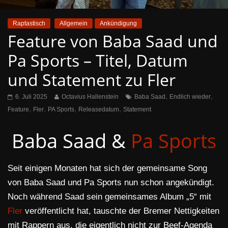
Raptastisch
Allgemein
Ankündigung
Feature von Baba Saad und
Pa Sports – Titel, Datum
und Statement zu Fler
,
,
6. Juli 2025
Octavius Hallenstein
Baba Saad
Endlich wieder
,
,
,
,
Feature
Fler
PA Sports
Releasedatum
Statement
Baba Saad &
Pa Sports
Seit einigen Monaten hat sich der gemeinsame Song
von Baba Saad und Pa Sports nun schon angekündigt.
Noch während Saad sein gemeinsames Album „5“ mit
Fler
veröffentlicht hat, tauschte der Bremer Nettigkeiten
mit Rappern aus, die eigentlich nicht zur Beef-Agenda