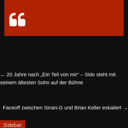
#bonezmc
#lacazette
#beef
#diss
#deutschrap
♬ Originalton – rapparts.de
←
20 Jahre nach „Ein Teil von mir“ – Sido steht mit
seinem ältesten Sohn auf der Bühne
Faceoff zwischen Sinan-G und Brian Keller eskaliert
→
Sidebar