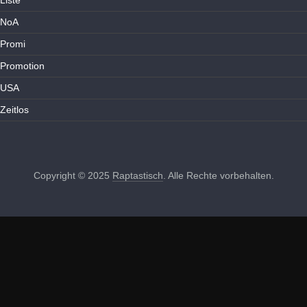
NoA
Promi
Promotion
USA
Zeitlos
Copyright © 2025
Raptastisch
. Alle Rechte vorbehalten.