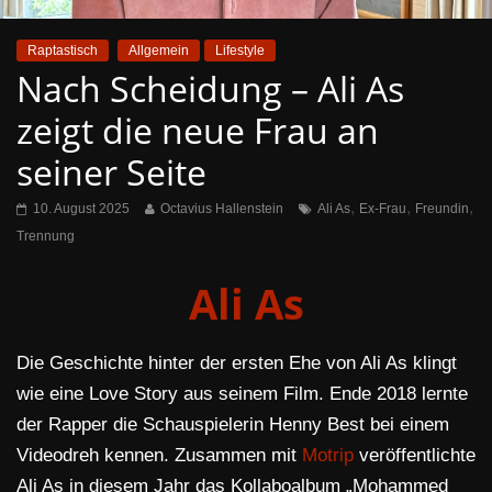
Raptastisch
Allgemein
Lifestyle
Nach Scheidung – Ali As
zeigt die neue Frau an
seiner Seite
,
,
,
10. August 2025
Octavius Hallenstein
Ali As
Ex-Frau
Freundin
Trennung
Ali As
Die Geschichte hinter der ersten Ehe von Ali As klingt
wie eine Love Story aus seinem Film. Ende 2018 lernte
der Rapper die Schauspielerin Henny Best bei einem
Videodreh kennen. Zusammen mit
Motrip
veröffentlichte
Ali As in diesem Jahr das Kollaboalbum „Mohammed