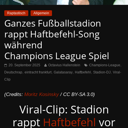
Raptastisch
Allgemein
Ganzes Fußballstadion
rappt Haftbefehl-Song
während
Champions League Spiel
,
20. September 2025
Octavius Hallenstein
Champions-League
,
,
,
,
,
Deutschrap
eintracht frankfurt
Galatasaray
Haftbefehl
Stadion-DJ
Viral-
Clip
(Credits:
Moritz Kosinsky
/ CC BY-SA 3.0)
Viral-Clip: Stadion
rappt
Haftbefehl
vor