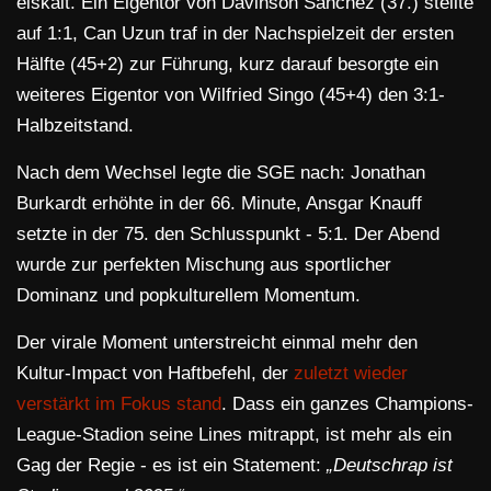
eiskalt. Ein Eigentor von Davinson Sánchez (37.) stellte
auf 1:1, Can Uzun traf in der Nachspielzeit der ersten
Hälfte (45+2) zur Führung, kurz darauf besorgte ein
weiteres Eigentor von Wilfried Singo (45+4) den 3:1-
Halbzeitstand.
Nach dem Wechsel legte die SGE nach: Jonathan
Burkardt erhöhte in der 66. Minute, Ansgar Knauff
setzte in der 75. den Schlusspunkt - 5:1. Der Abend
wurde zur perfekten Mischung aus sportlicher
Dominanz und popkulturellem Momentum.
Der virale Moment unterstreicht einmal mehr den
Kultur-Impact von Haftbefehl, der
zuletzt wieder
verstärkt im Fokus stand
. Dass ein ganzes Champions-
League-Stadion seine Lines mitrappt, ist mehr als ein
Gag der Regie - es ist ein Statement:
„Deutschrap ist