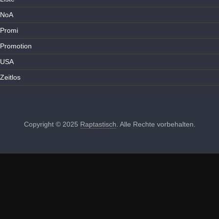
NoA
Promi
Promotion
USA
Zeitlos
Copyright © 2025
Raptastisch
. Alle Rechte vorbehalten.