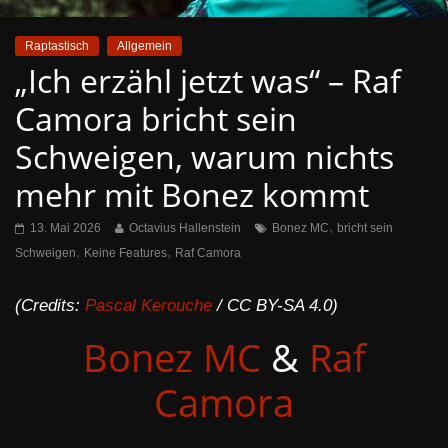
Raptastisch
Allgemein
„Ich erzähl jetzt was“ – Raf
Camora bricht sein
Schweigen, warum nichts
mehr mit Bonez kommt
,
13. Mai 2026
Octavius Hallenstein
Bonez MC
bricht sein
,
,
Schweigen
Keine Features
Raf Camora
(Credits:
Pascal Kerouche
/ CC BY-SA 4.0)
Bonez MC
&
Raf
Camora