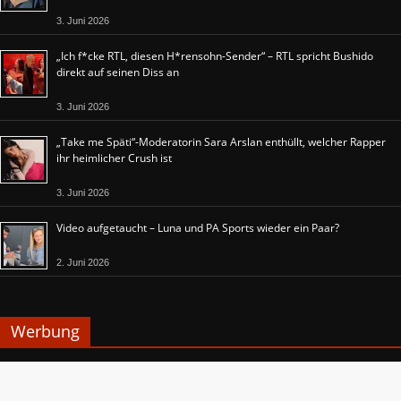
3. Juni 2026
„Ich f*cke RTL, diesen H*rensohn-Sender“ – RTL spricht Bushido
direkt auf seinen Diss an
3. Juni 2026
„Take me Späti“-Moderatorin Sara Arslan enthüllt, welcher Rapper
ihr heimlicher Crush ist
3. Juni 2026
Video aufgetaucht – Luna und PA Sports wieder ein Paar?
2. Juni 2026
Werbung