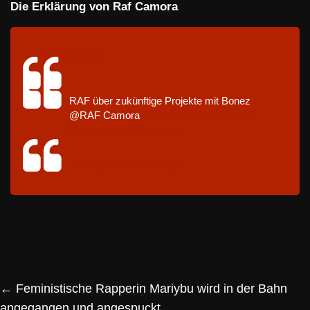
Die Erklärung von Raf Camora
@rr_clipsss
RAF über zukünftige Projekte mit Bonez
@RAF Camora
#rafcamora
#livestream
#foreverworld
#bonezmc
♬ Originalton – RR Clips
←
Feministische Rapperin Mariybu wird in der Bahn
angegangen und angespuckt