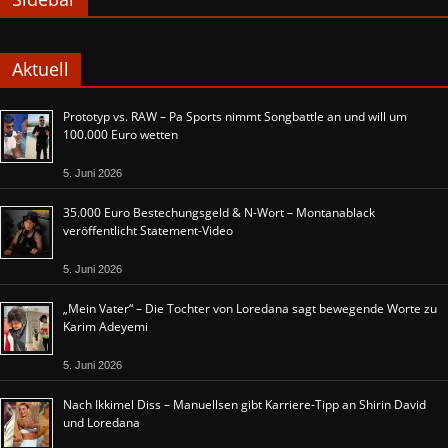
Aktuell
Prototyp vs. RAW – Pa Sports nimmt Songbattle an und will um
100.000 Euro wetten
5. Juni 2026
35.000 Euro Bestechungsgeld & N-Wort – Montanablack
veröffentlicht Statement-Video
5. Juni 2026
„Mein Vater“ – Die Tochter von Loredana sagt bewegende Worte zu
Karim Adeyemi
5. Juni 2026
Nach Ikkimel Diss – Manuellsen gibt Karriere-Tipp an Shirin David
und Loredana