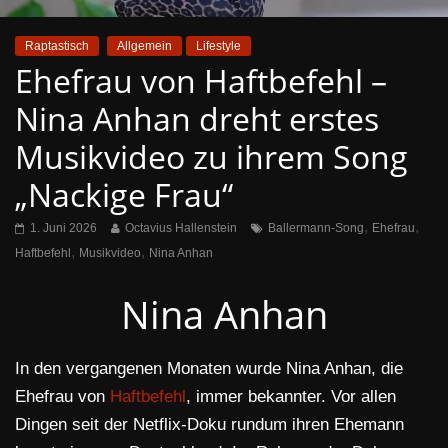
Raptastisch
Allgemein
Lifestyle
Ehefrau von Haftbefehl –
Nina Anhan dreht erstes
Musikvideo zu ihrem Song
„Nackige Frau“
,
,
1. Juni 2026
Octavius Hallenstein
Ballermann-Song
Ehefrau
,
,
Haftbefehl
Musikvideo
Nina Anhan
Nina Anhan
In den vergangenen Monaten wurde Nina Anhan, die
Ehefrau von
Haftbefehl
, immer bekannter. Vor allen
Dingen seit der Netflix-Doku rundum ihren Ehemann