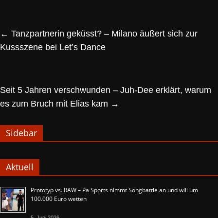
←
Tanzpartnerin geküsst? – Milano äußert sich zur
Kussszene bei Let’s Dance
Seit 5 Jahren verschwunden – Juh-Dee erklärt, warum
es zum Bruch mit Elias kam
→
Sidebar
Aktuell
Prototyp vs. RAW – Pa Sports nimmt Songbattle an und will um
100.000 Euro wetten
5. Juni 2026