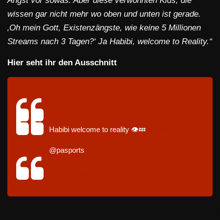
Angst vor sowas. Aber diese verwöhnten Kids, die
wissen gar nicht mehr wo oben und unten ist gerade.
‚Oh mein Gott, Existenzängste, wie keine 5 Millionen
Streams nach 3 Tagen?‘ Ja Habibi, welcome to Reality.“
Hier seht ihr den Ausschnitt
@uncs_podcast
Habibi welcome to reality 👁️💤
#uncs
#pasports
#btng
#deutschrap
#releasefriday
@pasports
♬ Originalton – UNCS