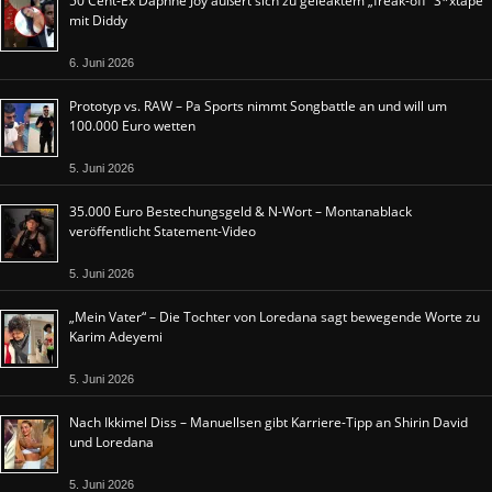
50 Cent-Ex Daphne Joy äußert sich zu geleaktem „freak-off“ S*xtape
mit Diddy
6. Juni 2026
Prototyp vs. RAW – Pa Sports nimmt Songbattle an und will um
100.000 Euro wetten
5. Juni 2026
35.000 Euro Bestechungsgeld & N-Wort – Montanablack
veröffentlicht Statement-Video
5. Juni 2026
„Mein Vater“ – Die Tochter von Loredana sagt bewegende Worte zu
Karim Adeyemi
5. Juni 2026
Nach Ikkimel Diss – Manuellsen gibt Karriere-Tipp an Shirin David
und Loredana
5. Juni 2026