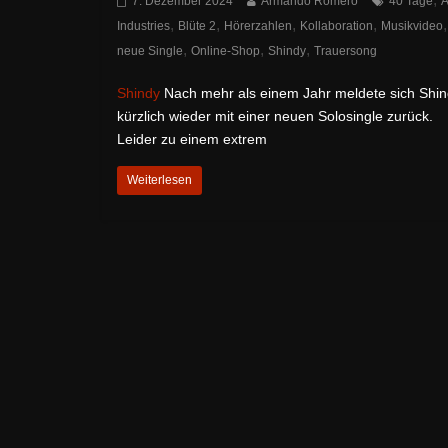
7. Dezember 2024
Armando Romero
40 Tage
A
,
,
,
,
,
Industries
Blüte 2
Hörerzahlen
Kollaboration
Musikvideo
,
,
,
neue Single
Online-Shop
Shindy
Trauersong
Shindy
Nach mehr als einem Jahr meldete sich Shi
kürzlich wieder mit einer neuen Solosingle zurück.
Leider zu einem extrem
Weiterlesen