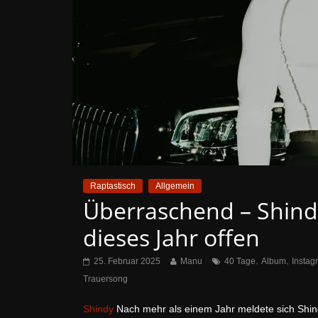
Raptastisch
Allgemein
Überraschend – Shindy
dieses Jahr offen
,
,
25. Februar 2025
Manu
40 Tage
Album
Instag
Trauersong
Shindy
Nach mehr als einem Jahr meldete sich Shindy