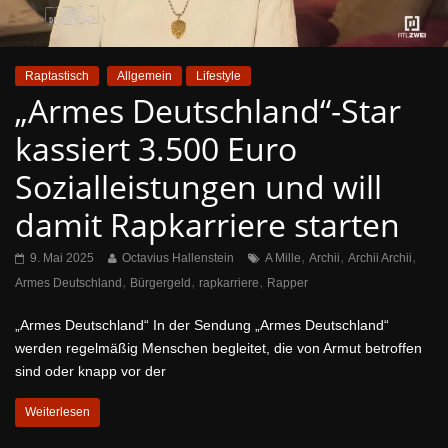
Raptastisch
Allgemein
Lifestyle
„Armes Deutschland“-Star
kassiert 3.500 Euro
Sozialleistungen und will
damit Rapkarriere starten
,
,
,
9. Mai 2025
Octavius Hallenstein
A Mille
Archii
Archii Archii
,
,
,
Armes Deutschland
Bürgergeld
rapkarriere
Rapper
„Armes Deutschland“ In der Sendung „Armes Deutschland“
werden regelmäßig Menschen begleitet, die von Armut betroffen
sind oder knapp vor der
Weiterlesen