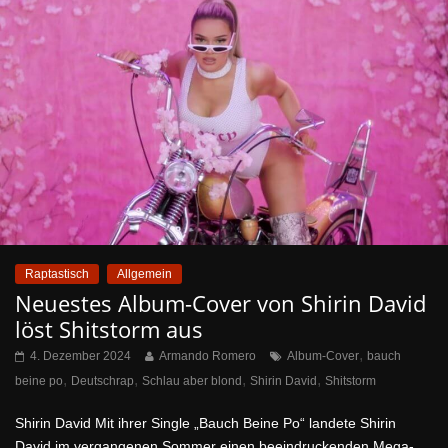
Raptastisch
Allgemein
Neuestes Album-Cover von Shirin David
löst Shitstorm aus
,
4. Dezember 2024
Armando Romero
Album-Cover
bauch
,
,
,
,
beine po
Deutschrap
Schlau aber blond
Shirin David
Shitstorm
Shirin David Mit ihrer Single „Bauch Beine Po“ landete Shirin
David im vergangenen Sommer einen beeindruckenden Mega-