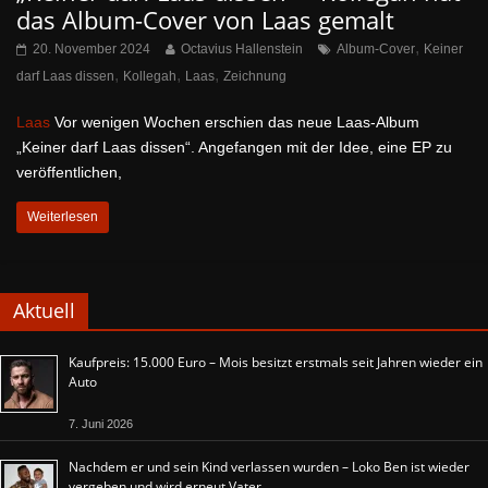
das Album-Cover von Laas gemalt
,
20. November 2024
Octavius Hallenstein
Album-Cover
Keiner
,
,
,
darf Laas dissen
Kollegah
Laas
Zeichnung
Laas
Vor wenigen Wochen erschien das neue Laas-Album
„Keiner darf Laas dissen“. Angefangen mit der Idee, eine EP zu
veröffentlichen,
Weiterlesen
Aktuell
Kaufpreis: 15.000 Euro – Mois besitzt erstmals seit Jahren wieder ein
Auto
7. Juni 2026
Nachdem er und sein Kind verlassen wurden – Loko Ben ist wieder
vergeben und wird erneut Vater