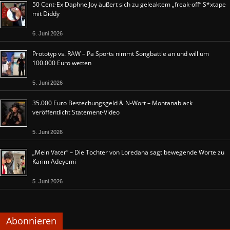
50 Cent-Ex Daphne Joy äußert sich zu geleaktem „freak-off“ S*xtape
mit Diddy
6. Juni 2026
Prototyp vs. RAW – Pa Sports nimmt Songbattle an und will um
100.000 Euro wetten
5. Juni 2026
35.000 Euro Bestechungsgeld & N-Wort – Montanablack
veröffentlicht Statement-Video
5. Juni 2026
„Mein Vater“ – Die Tochter von Loredana sagt bewegende Worte zu
Karim Adeyemi
5. Juni 2026
Abonnieren