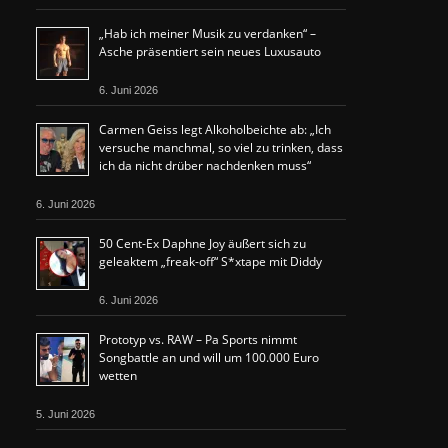
„Hab ich meiner Musik zu verdanken“ –
Asche präsentiert sein neues Luxusauto
6. Juni 2026
Carmen Geiss legt Alkoholbeichte ab: „Ich
versuche manchmal, so viel zu trinken, dass
ich da nicht drüber nachdenken muss“
6. Juni 2026
50 Cent-Ex Daphne Joy äußert sich zu
geleaktem „freak-off“ S*xtape mit Diddy
6. Juni 2026
Prototyp vs. RAW – Pa Sports nimmt
Songbattle an und will um 100.000 Euro
wetten
5. Juni 2026