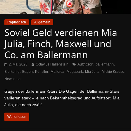
Raptastisch
Allgemein
Soviel Geld verdienen Mia
Julia, Finch, Maxwell und
Co. am Ballermann
,
,
2. Mai 2025
Octavius Hallenstein
Auftrittsort
ballermann
,
,
,
,
,
,
,
Bierkönig
Gagen
Künstler
Mallorca
Megapark
Mia Julia
Mickie Krause
Newcomer
Gagen der Ballermann-Stars Die Gagen der Ballermann-Stars
variieren stark – je nach Bekanntheitsgrad und Auftrittsort. Mia
Julia, die nach zwölf
Weiterlesen