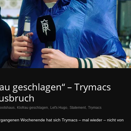
rau geschlagen“ – Trymacs
ausbruch
,
,
,
,
ootshaus
Klofrau geschlagen
Let's Hugo
Statement
Trymacs
gangenen Wochenende hat sich Trymacs – mal wieder – nicht von