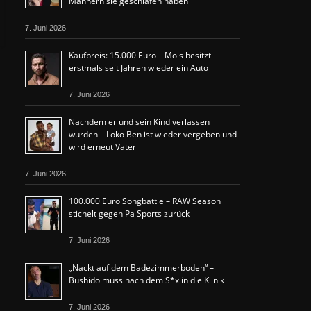
Männern sie geschlafen haben
7. Juni 2026
Kaufpreis: 15.000 Euro – Mois besitzt
erstmals seit Jahren wieder ein Auto
7. Juni 2026
Nachdem er und sein Kind verlassen
wurden – Loko Ben ist wieder vergeben und
wird erneut Vater
7. Juni 2026
100.000 Euro Songbattle – RAW Season
stichelt gegen Pa Sports zurück
7. Juni 2026
„Nackt auf dem Badezimmerboden“ –
Bushido muss nach dem S*x in die Klinik
7. Juni 2026