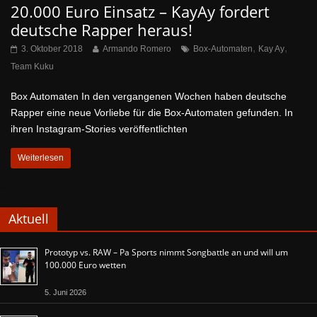
20.000 Euro Einsatz – KayAy fordert
deutsche Rapper heraus!
,
,
3. Oktober 2018
Armando Romero
Box-Automaten
Kay Ay
Team Kuku
Box Automaten In den vergangenen Wochen haben deutsche
Rapper eine neue Vorliebe für die Box-Automaten gefunden. In
ihren Instagram-Stories veröffentlichten
Weiterlesen
Aktuell
Prototyp vs. RAW – Pa Sports nimmt Songbattle an und will um
100.000 Euro wetten
5. Juni 2026