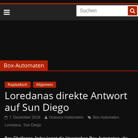
Box-Automaten
Raptastisch
Allgemein
Loredanas direkte Antwort
auf Sun Diego
,
7. Dezember 2018
Octavius Hallenstein
Box-Automaten
,
Loredana
Sun Diego