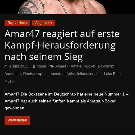
Raptastisch
Allgemein
Amar47 reagiert auf erste
Kampf-Herausforderung
nach seinem Sieg
,
,
,
4. Mai 2025
Manu
Amar47
Amateur-Boxer
Boxkampf
,
,
,
,
,
,
Boxszene
Deutschrap
Independent-Artist
Influencer
k.o.
Loko Ben
Musik
Amar47 Die Boxszene im Deutschrap hat eine neue Nummer 1 –
Amar47 hat auch seinen fünften Kampf als Amateur-Boxer
gewonnen
Weiterlesen