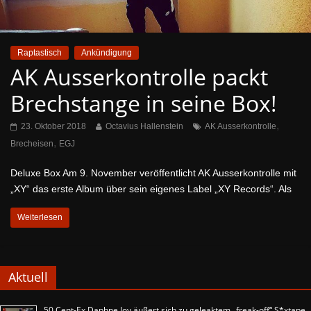
Raptastisch
Ankündigung
AK Ausserkontrolle packt
Brechstange in seine Box!
,
23. Oktober 2018
Octavius Hallenstein
AK Ausserkontrolle
,
Brecheisen
EGJ
Deluxe Box Am 9. November veröffentlicht AK Ausserkontrolle mit
„XY“ das erste Album über sein eigenes Label „XY Records“. Als
Weiterlesen
Aktuell
50 Cent-Ex Daphne Joy äußert sich zu geleaktem „freak-off“ S*xtape