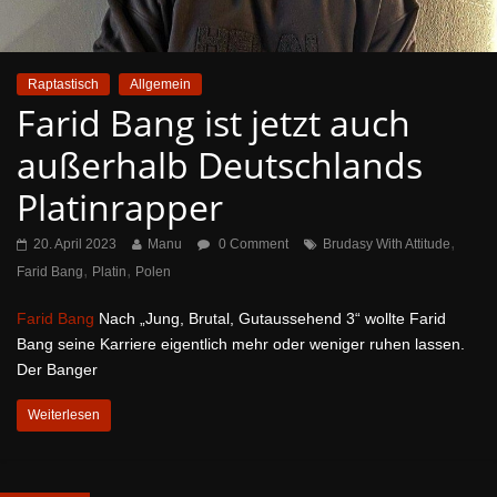
Raptastisch
Allgemein
Farid Bang ist jetzt auch
außerhalb Deutschlands
Platinrapper
,
20. April 2023
Manu
0 Comment
Brudasy With Attitude
,
,
Farid Bang
Platin
Polen
Farid Bang
Nach „Jung, Brutal, Gutaussehend 3“ wollte Farid
Bang seine Karriere eigentlich mehr oder weniger ruhen lassen.
Der Banger
Weiterlesen