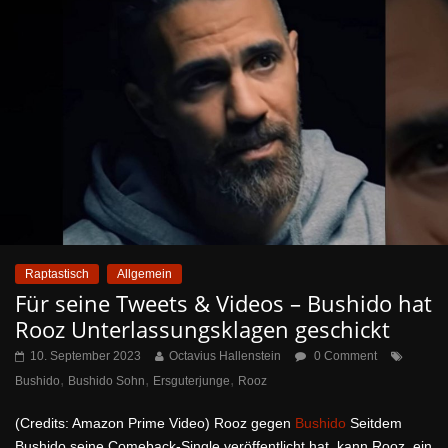
Raptastisch
Allgemein
Für seine Tweets & Videos – Bushido hat
Rooz Unterlassungsklagen geschickt
10. September 2023
Octavius Hallenstein
0 Comment
,
,
,
Bushido
Bushido Sohn
Ersguterjunge
Rooz
(Credits: Amazon Prime Video) Rooz gegen
Bushido
Seitdem
Bushido seine Comeback-Single veröffentlicht hat, kann Rooz, ein