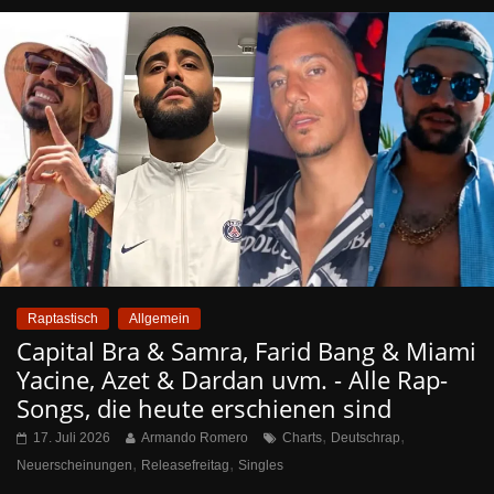
Raptastisch
Allgemein
Capital Bra & Samra, Farid Bang & Miami
Yacine, Azet & Dardan uvm. - Alle Rap-
Songs, die heute erschienen sind
,
,
17. Juli 2026
Armando Romero
Charts
Deutschrap
,
,
Neuerscheinungen
Releasefreitag
Singles