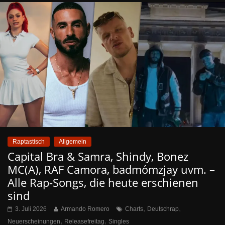
Raptastisch
Allgemein
Capital Bra & Samra, Shindy, Bonez
MC(A), RAF Camora, badmómzjay uvm. –
Alle Rap-Songs, die heute erschienen
sind
,
,
3. Juli 2026
Armando Romero
Charts
Deutschrap
,
,
Neuerscheinungen
Releasefreitag
Singles