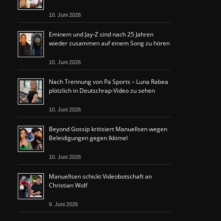
10. Juni 2026
Eminem und Jay-Z sind nach 25 Jahren
wieder zusammen auf einem Song zu hören
10. Juni 2026
Nach Trennung von Pa Sports – Luna Rabea
plötzlich in Deutschrap-Video zu sehen
10. Juni 2026
Beyond Gossip kritisiert Manuellsen wegen
Beleidigungen gegen Ikkimel
10. Juni 2026
Manuellsen schickt Videobotschaft an
Christian Wolf
9. Juni 2026