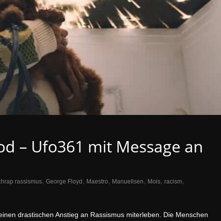
od – Ufo361 mit Message an
,
,
,
,
,
,
chrap rassismus
George Floyd
Maestro
Manuellsen
Mois
racism
einen drastischen Anstieg an Rassismus miterleben. Die Menschen