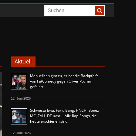
Aktuell
Manuellsen gibt zu, er hat die Backpfeife
von FatComedy gegen Oliver Pocher
gefeiert
12. Juni 2026
Schwesta Ewa, Farid Bang, FiNCH, Bonez
MC, ZAH1DE uvm. – Alle Rap-Songs, die
heute erschienen sind
12. Juni 2026