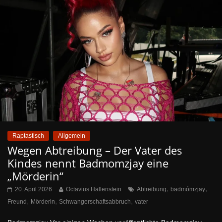
Raptastisch
Allgemein
Wegen Abtreibung – Der Vater des
Kindes nennt Badmomzjay eine
„Mörderin“
,
,
20. April 2026
Octavius Hallenstein
Abtreibung
badmómzjay
,
,
,
Freund
Mörderin
Schwangerschaftsabbruch
vater