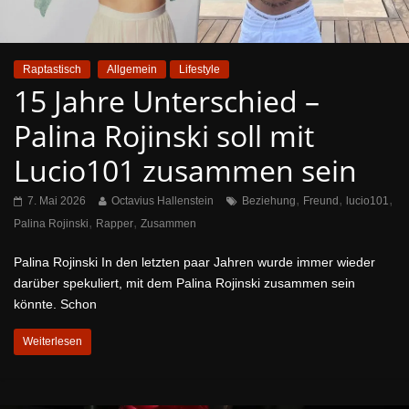
Raptastisch
Allgemein
Lifestyle
15 Jahre Unterschied –
Palina Rojinski soll mit
Lucio101 zusammen sein
,
,
,
7. Mai 2026
Octavius Hallenstein
Beziehung
Freund
lucio101
,
,
Palina Rojinski
Rapper
Zusammen
Palina Rojinski In den letzten paar Jahren wurde immer wieder
darüber spekuliert, mit dem Palina Rojinski zusammen sein
könnte. Schon
Weiterlesen