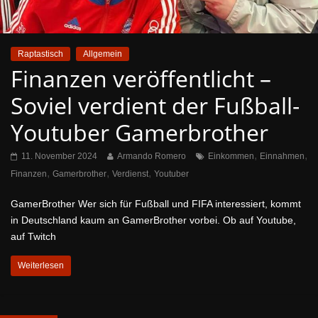
Raptastisch
Allgemein
Finanzen veröffentlicht –
Soviel verdient der Fußball-
Youtuber Gamerbrother
,
,
11. November 2024
Armando Romero
Einkommen
Einnahmen
,
,
,
Finanzen
Gamerbrother
Verdienst
Youtuber
GamerBrother Wer sich für Fußball und FIFA interessiert, kommt
in Deutschland kaum an GamerBrother vorbei. Ob auf Youtube,
auf Twitch
Weiterlesen