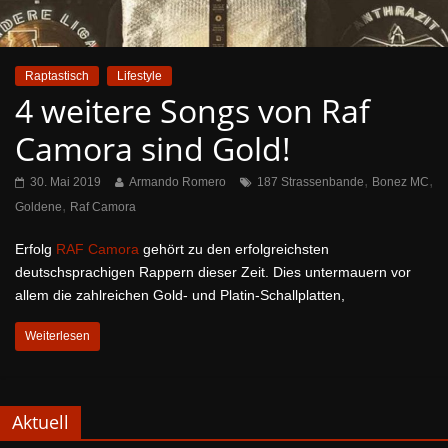
Raptastisch
Lifestyle
4 weitere Songs von Raf
Camora sind Gold!
,
,
30. Mai 2019
Armando Romero
187 Strassenbande
Bonez MC
,
Goldene
Raf Camora
Erfolg
RAF Camora
gehört zu den erfolgreichsten
deutschsprachigen Rappern dieser Zeit. Dies untermauern vor
allem die zahlreichen Gold- und Platin-Schallplatten,
Weiterlesen
Aktuell