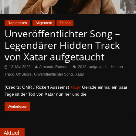
Raptastisch
Allgemein
Zeitlos
Unveröffentlichter Song –
Legendärer Hidden Track
von Xatar aufgetaucht
,
,
13. Mai 2025
Armando Romero
2015
aufgetaucht
Hidden
,
,
,
Track
Off Shore
Unveröffentlichter Song
Xatar
(Credits: OMR / Rickert Aussems)
Xatar
Gerade einmal ein paar
Tage ist der Tod von Xatar nun her und die
Weiterlesen
Aktuell