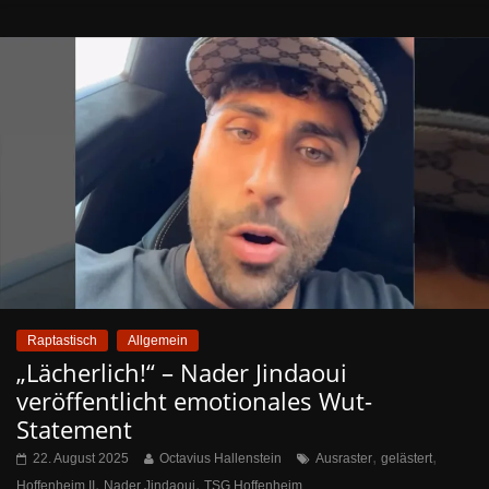
Raptastisch
Allgemein
„Lächerlich!“ – Nader Jindaoui
veröffentlicht emotionales Wut-
Statement
,
,
22. August 2025
Octavius Hallenstein
Ausraster
gelästert
,
,
Hoffenheim II
Nader Jindaoui
TSG Hoffenheim