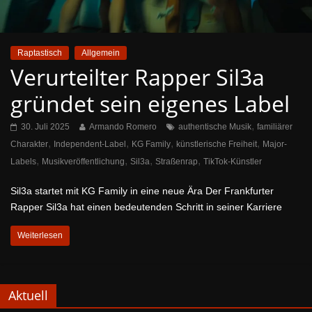
Raptastisch
Allgemein
Verurteilter Rapper Sil3a
gründet sein eigenes Label
,
30. Juli 2025
Armando Romero
authentische Musik
familiärer
,
,
,
,
Charakter
Independent-Label
KG Family
künstlerische Freiheit
Major-
,
,
,
,
Labels
Musikveröffentlichung
Sil3a
Straßenrap
TikTok-Künstler
Sil3a startet mit KG Family in eine neue Ära Der Frankfurter
Rapper Sil3a hat einen bedeutenden Schritt in seiner Karriere
Weiterlesen
Aktuell