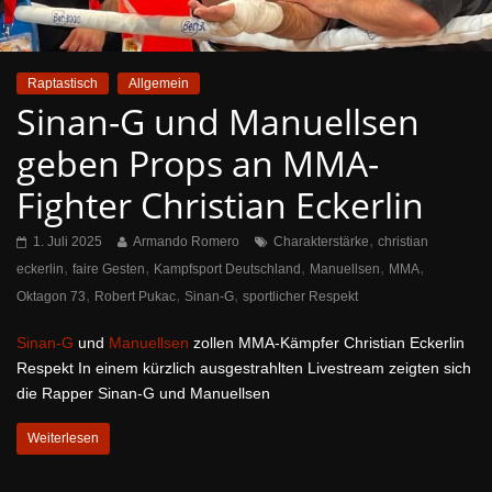
Raptastisch
Allgemein
Sinan-G und Manuellsen
geben Props an MMA-
Fighter Christian Eckerlin
,
1. Juli 2025
Armando Romero
Charakterstärke
christian
,
,
,
,
,
eckerlin
faire Gesten
Kampfsport Deutschland
Manuellsen
MMA
,
,
,
Oktagon 73
Robert Pukac
Sinan-G
sportlicher Respekt
Sinan-G
und
Manuellsen
zollen MMA-Kämpfer Christian Eckerlin
Respekt In einem kürzlich ausgestrahlten Livestream zeigten sich
die Rapper Sinan-G und Manuellsen
Weiterlesen