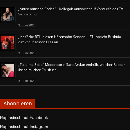
„Antisemitische Codes“ – Kollegah antwortet auf Vorwürfe des TV-
Senders ntv
3. Juni 2026
„Ich f*cke RTL, diesen H*rensohn-Sender“ – RTL spricht Bushido
direkt auf seinen Diss an
3. Juni 2026
„Take me Späti“-Moderatorin Sara Arslan enthüllt, welcher Rapper
ihr heimlicher Crush ist
3. Juni 2026
Abonnieren
Raptastisch auf Facebook
Raptastisch auf Instagram