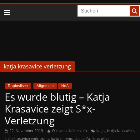
katja krasavice verletzung
Raptastisch
Allgemein
NoA
Es wurde blutig – Katja
Krasavice zeigt S*x-
Verletzung
,
,
22. November 2019
Octavius Hallenstein
katja
Katja Krasavice
,
,
,
katja krasavice verletzung
katja pervers
katja s*x
krasavice