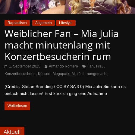
Raptastisch
Allgemein
Lifestyle
Weiblicher Fan – Mia Julia
macht minutenlang mit
Konzertbesucherin rum
,
,
1. September 2025
Armando Romero
Fan
Frau
,
,
,
,
Konzertbesucherin
Küssen
Megapark
Mia Juli
rumgemacht
(Credits: Stefan Brending / CC BY-SA 3.0) Mia Julia Sie kann es
einfach nicht lassen! Erst kürzlich ging eine Aufnahme
Weiterlesen
Aktuell