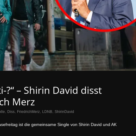
i-?“ – Shirin David disst
ich Merz
,
,
,
,
lle
Diss
FriedrichMerz
LDNB
ShirinDavid
asefreitag ist die gemeinsame Single von Shirin David und AK