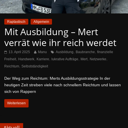
Raptastisch
Allgemein
Mit Ausbildung – Mert
verrät wie ihr reich werdet
,
,
13. April 2025
Manu
Ausbildung
Baubranche
finanzielle
,
,
,
,
,
,
Freiheit
Handwerk
Karriere
lukrative Aufträge
Mert
Netzwerke
,
Reichtum
Selbstständigkeit
Der Weg zum Reichtum: Merts Ausbildungsstrategie In der
heutigen Zeit streben viele nach schnellem Reichtum und lassen
sich von Rappern
Weiterlesen
Aktuell