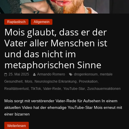
Raptastisch
Allgemein
Mois glaubt, dass er der
Vater aller Menschen ist
und das nicht im
metaphorischen Sinne
,
25. Mai 2025
Armando Romero
drogenkonsum
mentale
,
,
,
,
Gesundheit
Mois
Neurologische Erkrankung
Provokation
,
,
,
,
Realitätsverlust
TikTok
Vater-Rede
YouTube-Star
Zuschauerreaktionen
Mois sorgt mit verstörender Vater-Rede für Aufsehen In einem
aktuellen Video hat der ehemalige YouTube-Star Mois erneut mit
einer bizarren
Weiterlesen