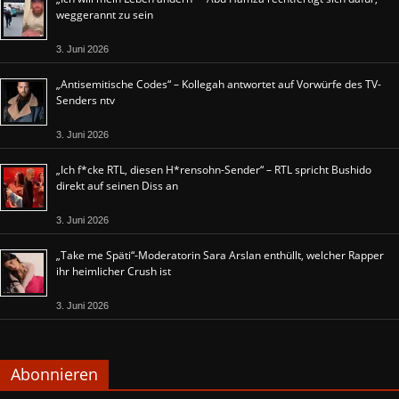
weggerannt zu sein
3. Juni 2026
„Antisemitische Codes“ – Kollegah antwortet auf Vorwürfe des TV-
Senders ntv
3. Juni 2026
„Ich f*cke RTL, diesen H*rensohn-Sender“ – RTL spricht Bushido
direkt auf seinen Diss an
3. Juni 2026
„Take me Späti“-Moderatorin Sara Arslan enthüllt, welcher Rapper
ihr heimlicher Crush ist
3. Juni 2026
Abonnieren