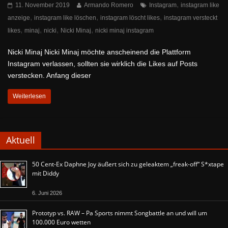
,
11. November 2019
Armando Romero
Instagram
instagram like
,
,
,
anzeige
instagram like löschen
instagram löscht likes
instagram versteckt
,
,
,
,
likes
minaj
nicki
Nicki Minaj
nicki minaj instagram
Nicki Minaj Nicki Minaj möchte anscheinend die Plattform
Instagram verlassen, sollten sie wirklich die Likes auf Posts
verstecken. Anfang dieser
Weiterlesen
Aktuell
50 Cent-Ex Daphne Joy äußert sich zu geleaktem „freak-off“ S*xtape
mit Diddy
6. Juni 2026
Prototyp vs. RAW – Pa Sports nimmt Songbattle an und will um
100.000 Euro wetten