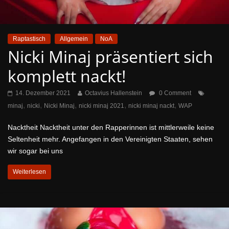
Raptastisch
Allgemein
NoA
Nicki Minaj präsentiert sich
komplett nackt!
14. Dezember 2021
Octavius Hallenstein
0 Comment
,
,
,
,
,
minaj
nicki
Nicki Minaj
nicki minaj 2021
nicki minaj nackt
WAP
Nacktheit Nacktheit unter den Rapperinnen ist mittlerweile keine
Seltenheit mehr. Angefangen in den Vereinigten Staaten, sehen
wir sogar bei uns
Weiterlesen