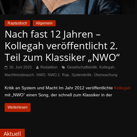
Raptastisch
Allgemein
Nach fast 12 Jahren –
Kollegah veröffentlicht 2.
Teil zum Klassiker „NWO“
,
,
30. Juni 2025
Redaktion
Gesellschaftskritik
Kollegah
,
,
,
,
,
Machtmissbrauch
NWO
NWO 2
Rap
Systemkritik
Überwachung
Kritik an System und Macht Im Jahr 2012 veröffentlichte
Kollegah
mit „NWO“ einen Song, der schnell zum Klassiker in der
Weiterlesen
Aktuell