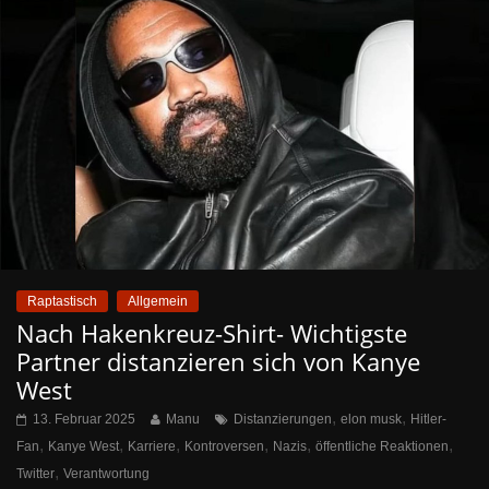
Raptastisch
Allgemein
Nach Hakenkreuz-Shirt- Wichtigste
Partner distanzieren sich von Kanye
West
,
,
13. Februar 2025
Manu
Distanzierungen
elon musk
Hitler-
,
,
,
,
,
,
Fan
Kanye West
Karriere
Kontroversen
Nazis
öffentliche Reaktionen
,
Twitter
Verantwortung