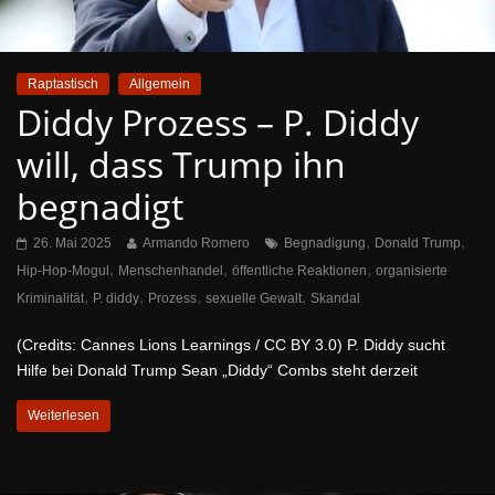
Raptastisch
Allgemein
Diddy Prozess – P. Diddy
will, dass Trump ihn
begnadigt
,
,
26. Mai 2025
Armando Romero
Begnadigung
Donald Trump
,
,
,
Hip-Hop-Mogul
Menschenhandel
öffentliche Reaktionen
organisierte
,
,
,
,
Kriminalität
P. diddy
Prozess
sexuelle Gewalt
Skandal
(Credits: Cannes Lions Learnings / CC BY 3.0) P. Diddy sucht
Hilfe bei Donald Trump Sean „Diddy“ Combs steht derzeit
Weiterlesen