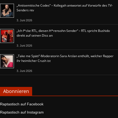
„Antisemitische Codes“ – Kollegah antwortet auf Vorwürfe des TV-
Senders ntv
3. Juni 2026
„Ich f*cke RTL, diesen H*rensohn-Sender“ – RTL spricht Bushido
direkt auf seinen Diss an
3. Juni 2026
„Take me Späti“-Moderatorin Sara Arslan enthüllt, welcher Rapper
ihr heimlicher Crush ist
3. Juni 2026
Abonnieren
Raptastisch auf Facebook
Raptastisch auf Instagram