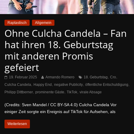
Raptastisch
Allgemein
Ohne Culcha Candela – Fan
hat ihren 18. Geburtstag
mit anderen Promis
gefeiert
,
,
19. Februar 2025
Armando Romero
18. Geburtstag
Cro
,
,
,
,
Culcha Candela
Happy End
negative Publicity
öffentliche Entschuldigung
,
,
,
Philipp Dittberner
prominente Gäste
TikTok
virale Absage
(Credits: Sven Mandel / CC BY-SA 4.0) Culcha Candela Vor
einiger Zeit sorgte ein Ereignis auf TikTok für Aufsehen, als
Weiterlesen