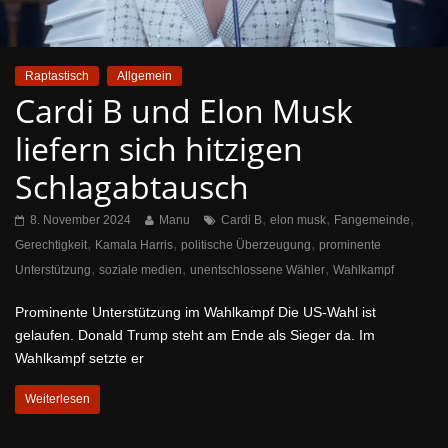
Raptastisch
Allgemein
Cardi B und Elon Musk
liefern sich hitzigen
Schlagabtausch
,
,
,
8. November 2024
Manu
Cardi B
elon musk
Fangemeinde
,
,
,
Gerechtigkeit
Kamala Harris
politische Überzeugung
prominente
,
,
,
Unterstützung
soziale medien
unentschlossene Wähler
Wahlkampf
Prominente Unterstützung im Wahlkampf Die US-Wahl ist
gelaufen. Donald Trump steht am Ende als Sieger da. Im
Wahlkampf setzte er
Weiterlesen