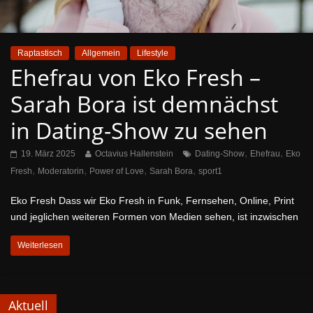
Raptastisch
Allgemein
Lifestyle
Ehefrau von Eko Fresh –
Sarah Bora ist demnächst
in Dating-Show zu sehen
,
,
19. März 2025
Octavius Hallenstein
Dating-Show
Ehefrau
Eko
,
,
,
,
Fresh
Moderatorin
Power of Love
Sarah Bora
sport1
Eko Fresh Dass wir Eko Fresh in Funk, Fernsehen, Online, Print
und jeglichen weiteren Formen von Medien sehen, ist inzwischen
Weiterlesen
Aktuell