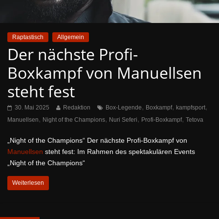
Raptastisch
Allgemein
Der nächste Profi-
Boxkampf von Manuellsen
steht fest
,
,
,
30. Mai 2025
Redaktion
Box-Legende
Boxkampf
kampfsport
,
,
,
,
Manuellsen
Night of the Champions
Nuri Seferi
Profi-Boxkampf
Tetova
„Night of the Champions“ Der nächste Profi-Boxkampf von
Manuellsen
steht fest: Im Rahmen des spektakulären Events
„Night of the Champions“
Weiterlesen