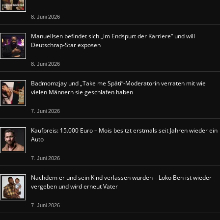
8. Juni 2026
Manuellsen befindet sich „im Endspurt der Karriere“ und will
Deutschrap-Star exposen
8. Juni 2026
Badmomzjay und „Take me Späti“-Moderatorin verraten mit wie
vielen Männern sie geschlafen haben
7. Juni 2026
Kaufpreis: 15.000 Euro – Mois besitzt erstmals seit Jahren wieder ein
Auto
7. Juni 2026
Nachdem er und sein Kind verlassen wurden – Loko Ben ist wieder
vergeben und wird erneut Vater
7. Juni 2026