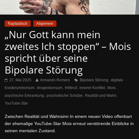
Raptastisch
Allgemein
„Nur Gott kann mein
zweites Ich stoppen“ – Mois
spricht über seine
Bipolare Störung
,
27. Mai 2025
Armando Romero
Bipolare Störung
digitale
,
,
,
,
,
Existenzminimum
drogenkonsum
Hilferuf
innerer Konflikt
Mois
,
,
,
psychische Erkrankung
psychotische Schübe
Realität und Wahn
YouTube-Star
Zwischen Realität und Wahnsinn In einem neuen Video offenbart
der ehemalige YouTube-Star Mois erneut verstörende Einblicke in
seinen mentalen Zustand.