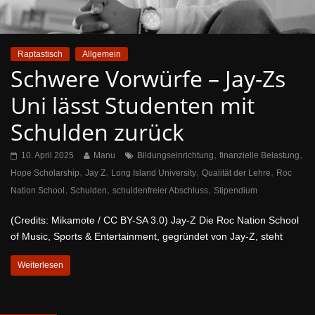
Raptastisch
Allgemein
Schwere Vorwürfe – Jay-Zs
Uni lässt Studenten mit
Schulden zurück
,
,
10. April 2025
Manu
Bildungseinrichtung
finanzielle Belastung
,
,
,
,
Hope Scholarship
Jay Z
Long Island University
Qualität der Lehre
Roc
,
,
,
Nation School
Schulden
schuldenfreier Abschluss
Stipendium
(Credits: Mikamote / CC BY-SA 3.0) Jay-Z Die Roc Nation School
of Music, Sports & Entertainment, gegründet von Jay-Z, steht
Weiterlesen