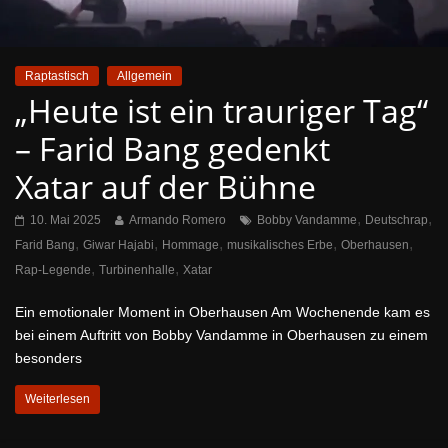
Raptastisch
Allgemein
„Heute ist ein trauriger Tag“
– Farid Bang gedenkt
Xatar auf der Bühne
,
,
10. Mai 2025
Armando Romero
Bobby Vandamme
Deutschrap
,
,
,
,
,
Farid Bang
Giwar Hajabi
Hommage
musikalisches Erbe
Oberhausen
,
,
Rap-Legende
Turbinenhalle
Xatar
Ein emotionaler Moment in Oberhausen Am Wochenende kam es
bei einem Auftritt von Bobby Vandamme in Oberhausen zu einem
besonders
Weiterlesen