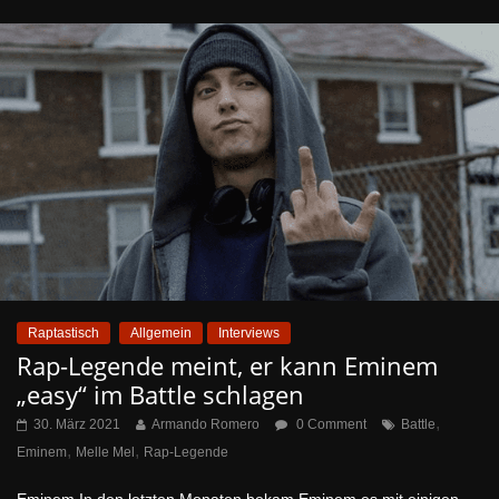
Raptastisch
Allgemein
Interviews
Rap-Legende meint, er kann Eminem
„easy“ im Battle schlagen
,
30. März 2021
Armando Romero
0 Comment
Battle
,
,
Eminem
Melle Mel
Rap-Legende