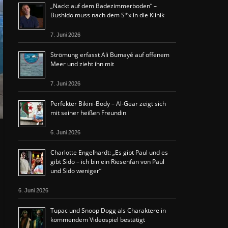
„Nackt auf dem Badezimmerboden“ –
Bushido muss nach dem S*x in die Klinik
7. Juni 2026
Strömung erfasst Ali Bumayé auf offenem
Meer und zieht ihn mit
7. Juni 2026
Perfekter Bikini-Body – Al-Gear zeigt sich
mit seiner heißen Freundin
6. Juni 2026
Charlotte Engelhardt: „Es gibt Paul und es
gibt Sido – ich bin ein Riesenfan von Paul
und Sido weniger“
6. Juni 2026
Tupac und Snoop Dogg als Charaktere in
kommendem Videospiel bestätigt