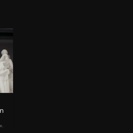
en
,
ee
,