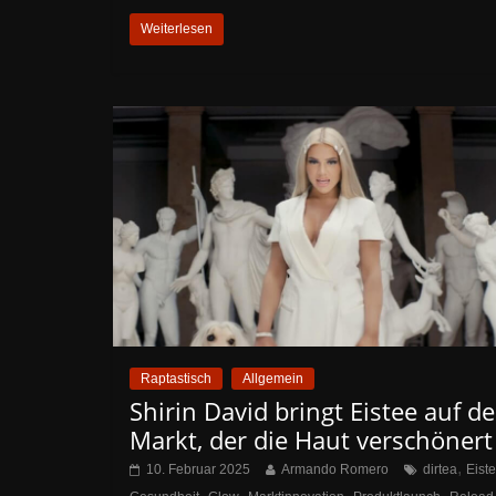
Weiterlesen
Raptastisch
Allgemein
Shirin David bringt Eistee auf d
Markt, der die Haut verschönert
,
10. Februar 2025
Armando Romero
dirtea
Eist
,
,
,
,