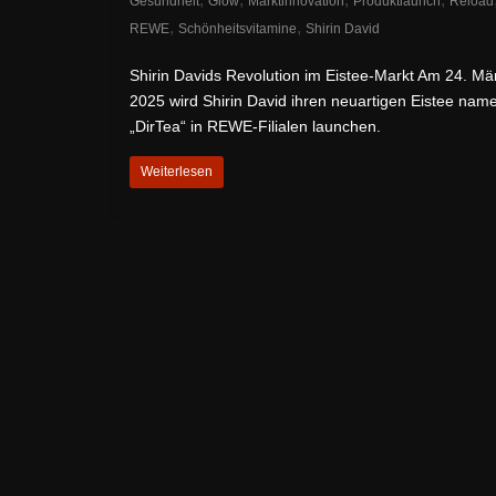
Gesundheit
Glow
Marktinnovation
Produktlaunch
Reload
,
,
REWE
Schönheitsvitamine
Shirin David
Shirin Davids Revolution im Eistee-Markt Am 24. Mä
2025 wird Shirin David ihren neuartigen Eistee nam
„DirTea“ in REWE-Filialen launchen.
Weiterlesen