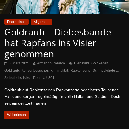
Raptastisch
Allgemein
Goldraub – Diebesbande
hat Rapfans ins Visier
genommen
,
,
5. März 2025
Armando Romero
Diebstahl
Goldketten
,
,
,
,
,
Goldraub
Konzertbesucher
Kriminalität
Rapkonzerte
Schmuckdiebstahl
,
,
Sicherheitsrisiko
Täter
Ufo361
Goldraub auf Rapkonzerten Rapkonzerte begeistern Tausende
Fans und sorgen regelmäßig für volle Hallen und Stadien. Doch
seit einiger Zeit häufen
Weiterlesen