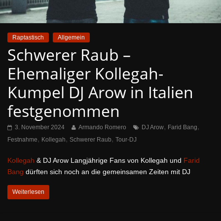
Raptastisch
Allgemein
Schwerer Raub –
Ehemaliger Kollegah-
Kumpel DJ Arow in Italien
festgenommen
,
,
3. November 2024
Armando Romero
DJ Arow
Farid Bang
,
,
,
Festnahme
Kollegah
Schwerer Raub
Tour-DJ
Kollegah
& DJ Arow Langjährige Fans von Kollegah und
Farid
Bang
dürften sich noch an die gemeinsamen Zeiten mit DJ
Weiterlesen