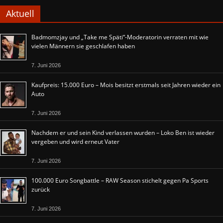
Aktuell
Badmomzjay und „Take me Späti“-Moderatorin verraten mit wie
vielen Männern sie geschlafen haben
7. Juni 2026
Kaufpreis: 15.000 Euro – Mois besitzt erstmals seit Jahren wieder ein
Auto
7. Juni 2026
Nachdem er und sein Kind verlassen wurden – Loko Ben ist wieder
vergeben und wird erneut Vater
7. Juni 2026
100.000 Euro Songbattle – RAW Season stichelt gegen Pa Sports
zurück
7. Juni 2026